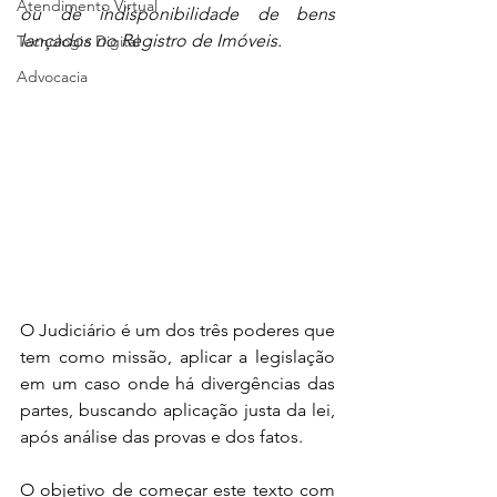
Atendimento Virtual
ou de indisponibilidade de bens 
lançados no Registro de Imóveis.
Tecnologia Digital
Advocacia
O Judiciário é um dos três poderes que 
tem como missão, aplicar a legislação 
em um caso onde há divergências das 
partes, buscando aplicação justa da lei, 
após análise das provas e dos fatos. 
O objetivo de começar este texto com 