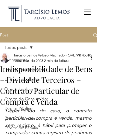
Post
Todos posts
Tarcísio Lemos Veloso Machado - OAB/PR 45010
Todos posts
23 de mar. de 2023
2 min de leitura
Indisponibilidade de Bens
Direito Previdenciário
– Dívida de Terceiros –
Direito Trabalhista
Contrato Particular de
Direito Imobiliário
Direito do Consumidor
Compra e Venda
Direito Público
Dependendo do caso, o contrato 
particular de compra e venda, mesmo 
Direito Sucessório
sem registro, é hábil para proteger o 
Direito de Família
comprador contra registro de penhoras 