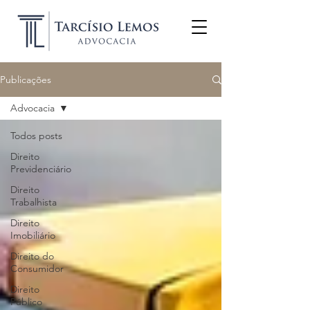
Publicações
Advocacia
Todos posts
Direito
Previdenciário
Direito
Trabalhista
Direito
Imobiliário
Direito do
Consumidor
Direito
Público