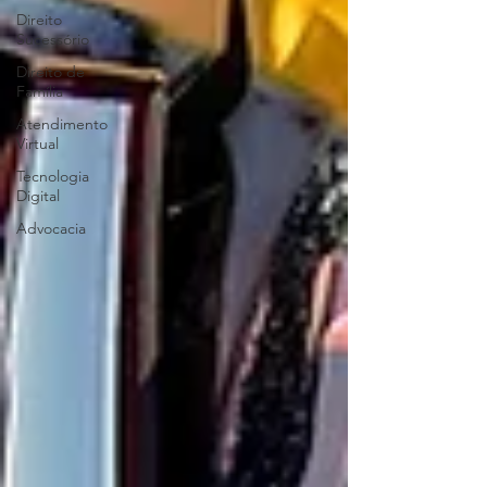
Direito
Sucessório
Direito de
Família
Atendimento
Virtual
Tecnologia
Digital
Advocacia