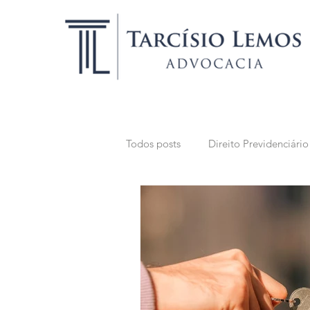
Todos posts
Direito Previdenciário
Direito Público
Direito Suce
Advocacia