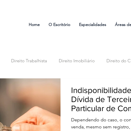
Home
O Escritório
Especialidades
Áreas d
Direito Trabalhista
Direito Imobiliário
Direito do 
ssório
Direito de Família
Atendimento Virtual
Tecno
Indisponibilidad
Dívida de Tercei
Particular de C
Dependendo do caso, o cont
venda, mesmo sem registro, 