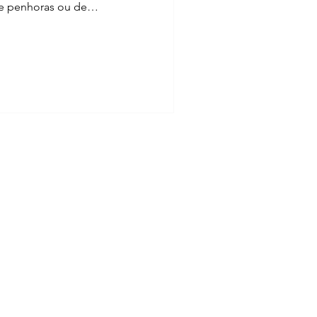
de penhoras ou de
ançados no Registro de
dos três poderes que tem
slação em um caso onde há
ando aplicação justa da lei,
s fatos. O objetivo de
 explicação, é para mostrar
rotuba - CEP 81520-310 - Curitiba - PR