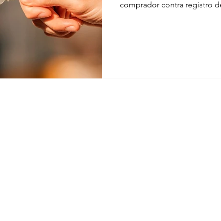
comprador contra registro 
indisponibilidade de bens l
Imóveis. O Judiciário é um 
como missão, aplicar a legi
divergências das partes, busc
após análise das provas e do
começar este texto com esta
que a nossa
 - Sociedade Individual de Advocacia Rua Marabá nº 125 - Bairro Guabi