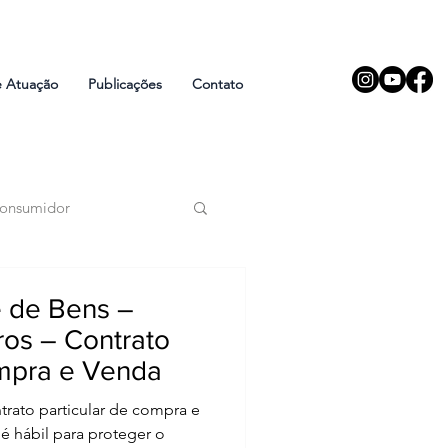
e Atuação
Publicações
Contato
Consumidor
logia Digital
e de Bens –
ros – Contrato
ompra e Venda
rato particular de compra e
é hábil para proteger o