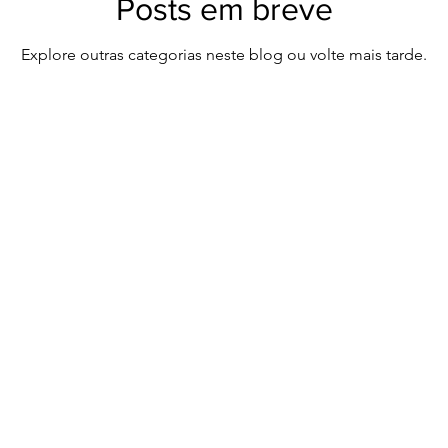
Posts em breve
Explore outras categorias neste blog ou volte mais tarde.
 - Sociedade Individual de Advocacia Rua Marabá nº 125 - Bairro Guabi