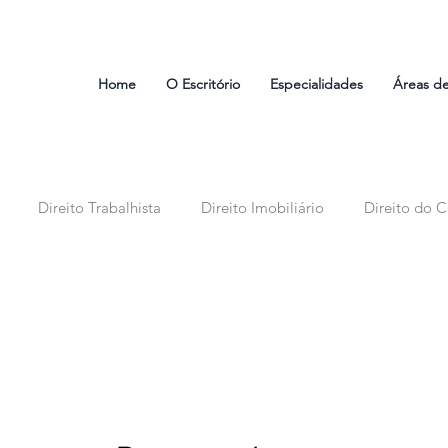
Home
O Escritório
Especialidades
Áreas d
Direito Trabalhista
Direito Imobiliário
Direito do 
ssório
Direito de Família
Atendimento Virtual
Tecno