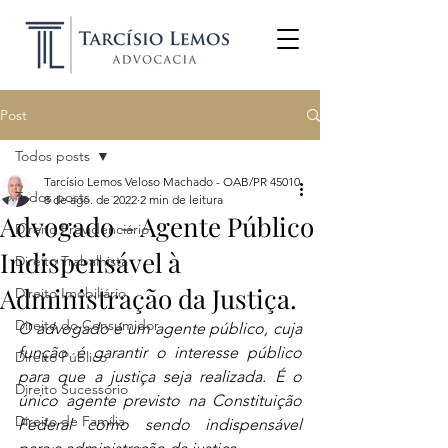
Post
Todos posts
Tarcísio Lemos Veloso Machado - OAB/PR 45010
Todos posts
8 de ago. de 2022
2 min de leitura
Advogado – Agente Público
Direito Previdenciário
Indispensável à
Direito Trabalhista
Administração da Justiça.
Direito Imobiliário
Direito do Consumidor
O advogado é um agente público, cuja 
função é garantir o interesse público 
Direito Público
para que a justiça seja realizada. É o 
Direito Sucessório
único agente previsto na Constituição 
Direito de Família
Federal como sendo indispensável 